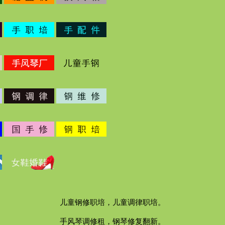
1
2
儿童钢修职培，儿童调律职培。
手风琴调修租，钢琴修复翻新。