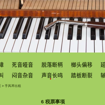
页
>
手风琴出租
6 税票事项