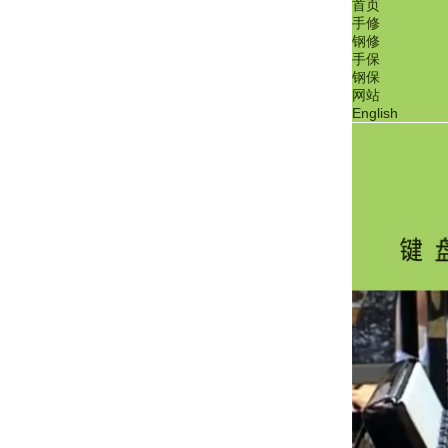
首页
手修
钢修
手保
钢保
网站
English